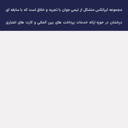
مجموعه ایراتکس متشکل از تیمی جوان با تجربه و خلاق است که با سابقه ای
درخشان در حوزه ارائه خدمات پرداخت های بین المللی و کارت های اعتباری
ارزی به مشتریان خود خدمات رسانی می نماید و زمینه کسب درآمد ارزی برای
عزیزان برنامه نویس ، وبمستر ، گرافیست ، اینفلوئنسر و صدها مشاغل آنلاین را
فراهم ساخته است.
راهنمای مشتریان
راهنمای ثبت نام و احراز هویت
آموزش دریافت شناسه شبا